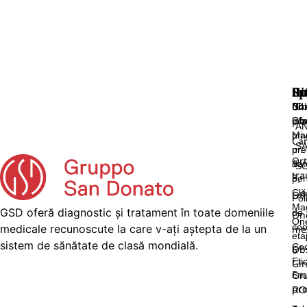
Sp
In
Co
Ut
Chi
Not
Bd.
Co
pla
inf
Gh
A
pri
Ma
Car
SA
pre
nr.
Ort
dat
1-
S
tra
per
3,
Clă
OR
Pol
Ma
GSD oferă diagnostic și tratament în toate domeniile
de
On
On
coo
medicale recunoscute la care v-ați aștepta de la un
me
eta
sistem de sănătate de clasă mondială.
Cod
Obs
6
Etic
Gin
Ema
Gru
pr
RO