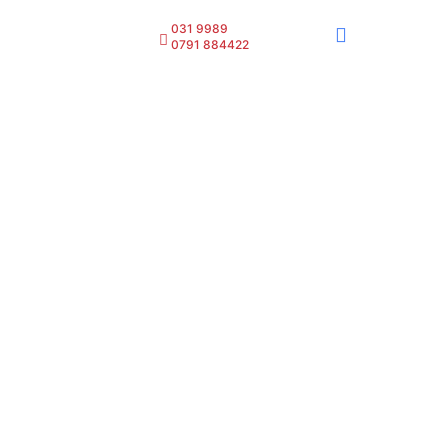
031 9989
0791 884422
Despre Noi
Echipa Medicală
Specialități Medicale
Tratament În Italia