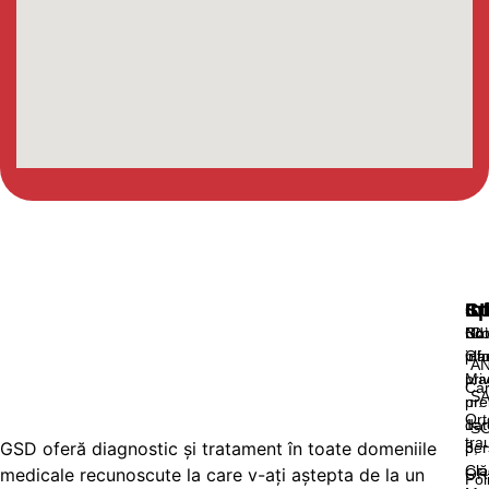
Sp
In
Co
Ut
Chi
Not
Bd.
Co
pla
inf
Gh
A
pri
Ma
Car
SA
pre
nr.
Ort
dat
1-
S
tra
GSD oferă diagnostic și tratament în toate domeniile
per
3,
Clă
medicale recunoscute la care v-ați aștepta de la un
OR
Pol